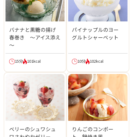
バナナと黒糖の揚げ
パイナップルのヨー
春巻き ～アイス添え
グルトシャーベット
～
15分
101kcal
10分
102kcal
ベリーのシュワシュ
りんごのコンポー
ワさわやかゼリー
ト 鍋焼き風