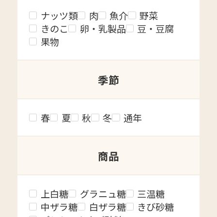
ナッツ類
肉
魚介
野菜
きのこ
卵・乳製品
豆・豆腐
果物
季節
春
夏
秋
冬
通年
商品
上白糖
グラニュ糖
三温糖
中ザラ糖
白ザラ糖
きび砂糖