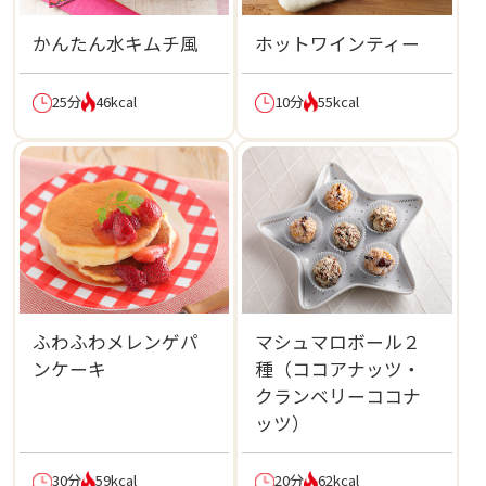
かんたん水キムチ風
ホットワインティー
25分
46kcal
10分
55kcal
ふわふわメレンゲパ
マシュマロボール２
ンケーキ
種（ココアナッツ・
クランベリーココナ
ッツ）
30分
59kcal
20分
62kcal