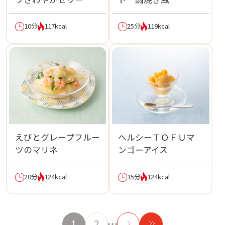
10分
117kcal
25分
119kcal
えびとグレープフルー
ヘルシーＴＯＦＵマ
ツのマリネ
ンゴーアイス
20分
124kcal
15分
124kcal
1
2