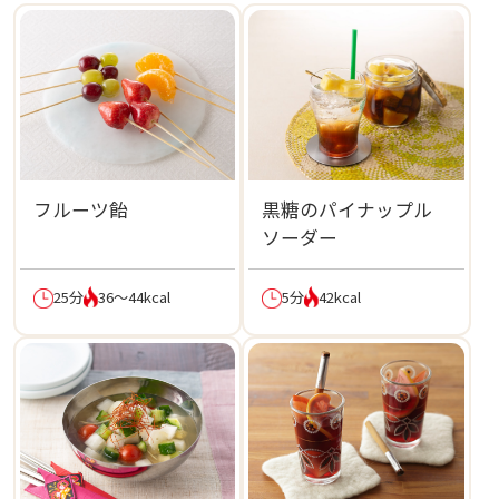
フルーツ飴
黒糖のパイナップル
ソーダー
25分
36～44kcal
5分
42kcal