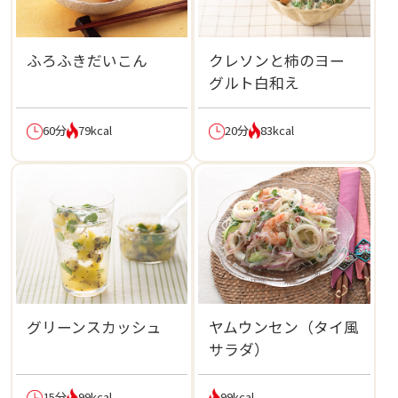
ふろふきだいこん
クレソンと柿のヨー
グルト白和え
60分
79kcal
20分
83kcal
グリーンスカッシュ
ヤムウンセン（タイ風
サラダ）
15分
99kcal
99kcal