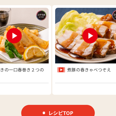
きの一口春巻き２つの
煮豚の春きゃべつぞえ
レシピTOP