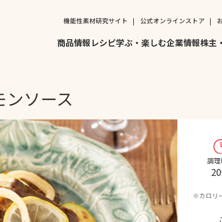
機能性素材研究サイト
公式オンラインストア
商品情報
レシピ
学ぶ・楽しむ
企業情報
株主
モンソース
調理
2
カロリ