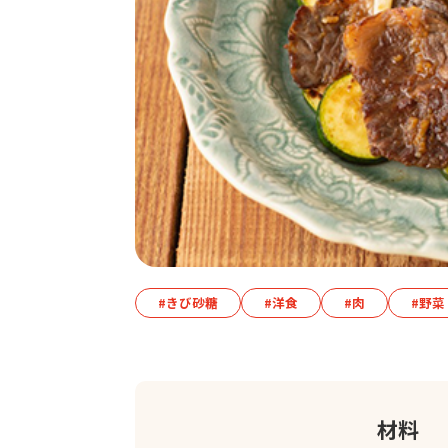
#きび砂糖
#洋食
#肉
#野菜
材料