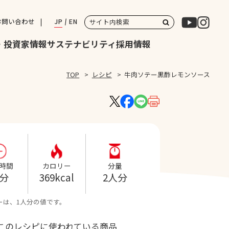
JP
EN
お問い合わせ
・投資家情報
サステナビリティ
採用情報
TOP
レシピ
牛肉ソテー黒酢レモンソース
時間
カロリー
分量
0分
369kcal
2人分
ーは、1人分の値です。
このレシピに使われている商品