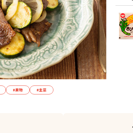
#果物
#主菜