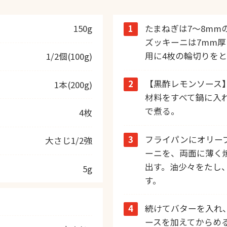
150g
1
たまねぎは7～8m
ズッキーニは7mm
用に4枚の輪切りを
1/2個(100g)
2
【黒酢レモンソース
1本(200g)
材料をすべて鍋に入
で煮る。
4枚
3
フライパンにオリーブ
大さじ1/2強
ーニを、両面に薄く
出す。油少々をたし
5g
す。
4
続けてバターを入れ
ースを加えてからめ