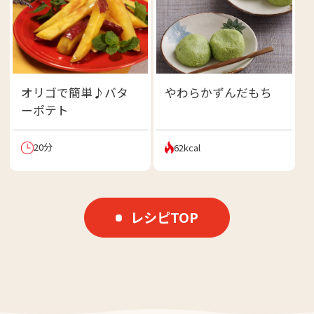
オリゴで簡単♪バタ
やわらかずんだもち
ーポテト
20分
62kcal
レシピTOP