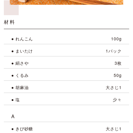
材料
● れんこん
100g
● まいたけ
1パック
● 絹さや
3枚
● くるみ
50g
● 胡麻油
大さじ1
● 塩
少々
A
● きび砂糖
大さじ1