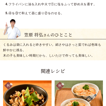
4.
フライパンに油を入れ中火で①に塩をふって炒め火を通す。
5.
④を③で和えて器に盛り②をのせる。
笠原 将弘
のひとこと
さん
くるみは袋に入れると砕きやすい。絹さやはさっと茹でれば色味も
鮮やかに残る。
木の子も美味しい時期だから、しいたけで作っても美味しい。
関連レシピ