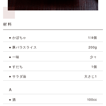
材料
● かぼちゃ
1/4個
● 豚バラスライス
200g
● 一味
少々
● すだち
1個
● サラダ油
大さじ1
A
● 酒
100cc