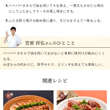
4.
ペーパータオルで油を拭いてＡを加え、一煮立ちさせたら弱火
にしてふたをして５～６分蒸し焼きにする。
5.
ふたを取り煮汁を絡め器に盛り、すだちをそえて一味をふる。
笠原 将弘
のひとこと
さん
ペーパータオルで油を拭いておかないと食材に味付けが絡みにくく
なる。
かぼちゃの代わりに、長芋やナス、エリンギを加えても美味しい。
関連レシピ