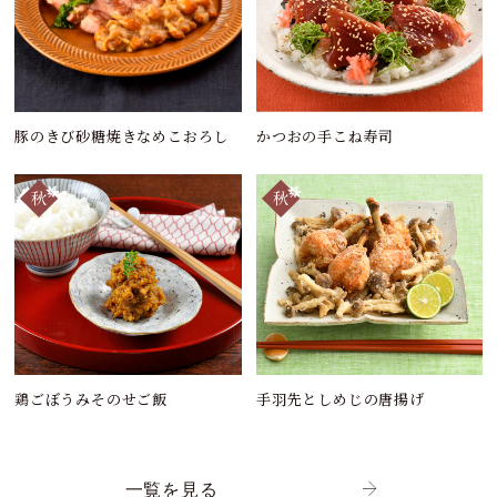
豚のきび砂糖焼きなめこおろし
かつおの手こね寿司
鶏ごぼうみそのせご飯
手羽先としめじの唐揚げ
一覧を見る