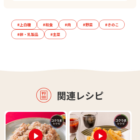
#上白糖
#和食
#肉
#野菜
#きのこ
#卵・乳製品
#主菜
関連レシピ