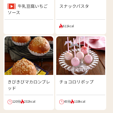
牛乳豆腐いちご
スナックパスタ
ソース
611kcal
きびきびマカロンブレ
チョコロリポップ
ッド
120分
232kcal
45分
118kcal