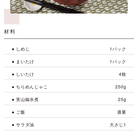
材料
● しめじ
1パック
● まいたけ
1パック
● しいたけ
4枚
● ちりめんじゃこ
250g
● 実山椒水煮
25g
● ご飯
適量
● サラダ油
大さじ1