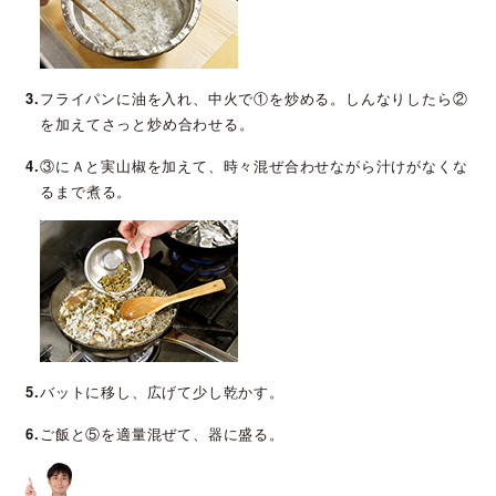
3.
フライパンに油を入れ、中火で①を炒める。しんなりしたら②
を加えてさっと炒め合わせる。
4.
③にＡと実山椒を加えて、時々混ぜ合わせながら汁けがなくな
るまで煮る。
5.
バットに移し、広げて少し乾かす。
6.
ご飯と⑤を適量混ぜて、器に盛る。