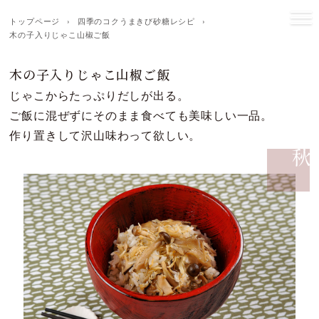
トップページ
›
四季のコクうまきび砂糖レシピ
›
木の子入りじゃこ山椒ご飯
木の子入りじゃこ山椒ご飯
じゃこからたっぷりだしが出る。
ご飯に混ぜずにそのまま食べても美味しい一品。
作り置きして沢山味わって欲しい。