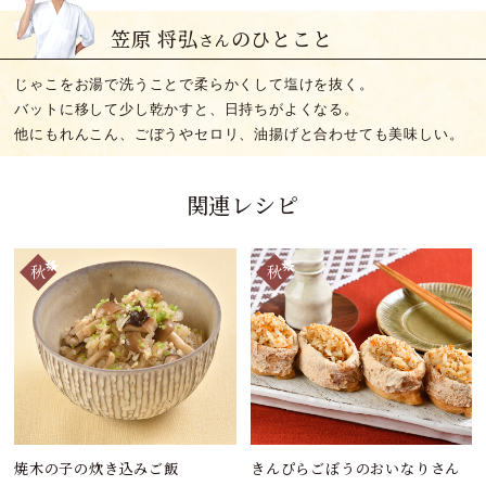
笠原 将弘
のひとこと
さん
じゃこをお湯で洗うことで柔らかくして塩けを抜く。
バットに移して少し乾かすと、日持ちがよくなる。
他にもれんこん、ごぼうやセロリ、油揚げと合わせても美味しい。
関連レシピ
焼木の子の炊き込みご飯
きんぴらごぼうのおいなりさん