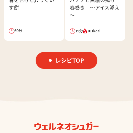
春を告げる♫うぐい
バナナと黒糖の揚げ
す餅
春巻き ～アイス添え
～
60分
15分
101kcal
レシピTOP