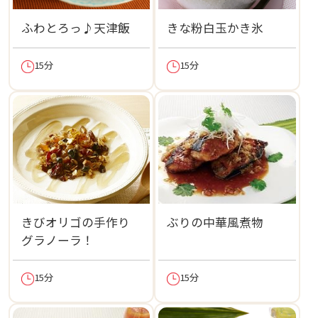
ふわとろっ♪天津飯
きな粉白玉かき氷
15分
15分
きびオリゴの手作り
ぶりの中華風煮物
グラノーラ！
15分
15分