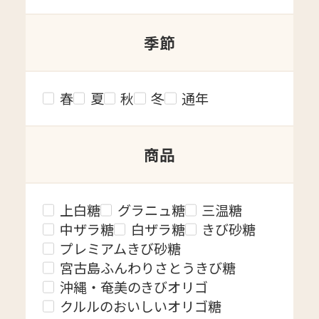
季節
春
夏
秋
冬
通年
商品
上白糖
グラニュ糖
三温糖
中ザラ糖
白ザラ糖
きび砂糖
プレミアムきび砂糖
宮古島ふんわりさとうきび糖
沖縄・奄美のきびオリゴ
クルルのおいしいオリゴ糖