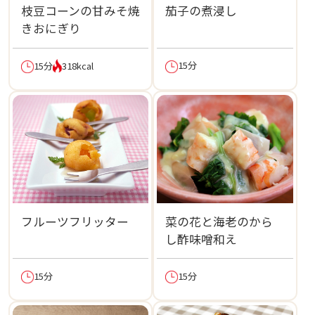
枝豆コーンの甘みそ焼
茄子の煮浸し
きおにぎり
15分
15分
318kcal
フルーツフリッター
菜の花と海老のから
し酢味噌和え
15分
15分