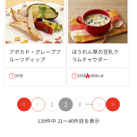
アボカド・グレープフ
ほうれん草の豆乳ク
ルーツディップ
ラムチャウダー
15分
15分
165kcal
1
2
3
139件中 21～40件目を表示