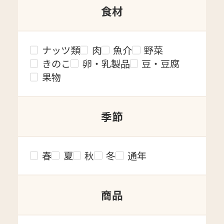
食材
ナッツ類
肉
魚介
野菜
きのこ
卵・乳製品
豆・豆腐
果物
季節
春
夏
秋
冬
通年
商品