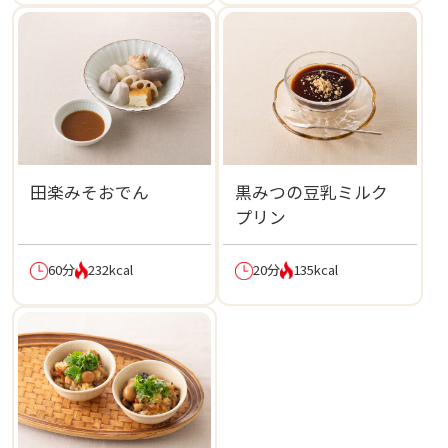
田楽みそおでん
黒みつの豆乳ミルク
プリン
60分
232kcal
20分
135kcal