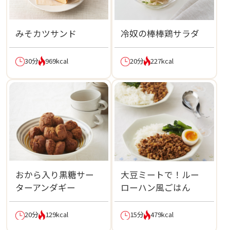
みそカツサンド
冷奴の棒棒鶏サラダ
30分
969kcal
20分
227kcal
おから入り黒糖サー
大豆ミートで！ルー
ターアンダギー
ローハン風ごはん
20分
129kcal
15分
479kcal